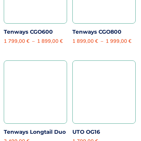
Tenways CGO600
Tenways CGO800
Plage
Pla
1 799,00
€
–
1 899,00
€
1 899,00
€
–
1 999,00
€
de
de
prix :
prix 
1
1
799,00 €
899
à
à
1
1
899,00 €
999
Tenways Longtail Duo
UTO OG16