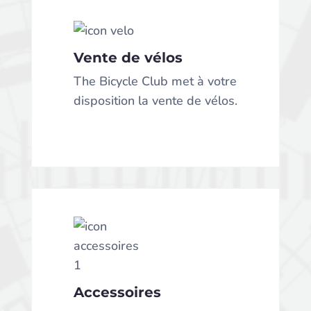
Vente de vélos
Vente de vélos
The Bicycle Club met à votre
disposition la vente de vélos.
The Bicycle Club met à votre
disposition la vente de vélos.
Accessoires
The Bicycle Club vous offrent
des accessoires pour votre
Accessoires
vélo pour tout type de
besoins.