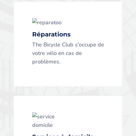
Réparations
Réparations
The Bicycle Club s'occupe de
votre vélo en cas de
The Bicycle Club s'occupe de
problèmes.
votre vélo en cas de
problèmes.
Services à domicile
Nous intervenons à domicile